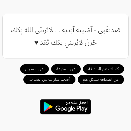
صَديقَتٍيِ - آمَنييه آبديه . . لايُرينَي الله بِكك
حُزنَ لايُرينَي بكك بُعَد ♥
كلمات عن الصداقة
عن الصديقة
عن الصديق
عن الصداقة بشكل عام
أحدث عبارات عن الصداقة