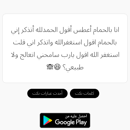
انا بالحمام أعطس أقول الحمدلله أتذكر إني
بالحمام اقول استغفرالله واتذكر اني قلت
استغفر الله اقول يارب سامحني اتعالج ولا
طبيعي؟ 😆🙈
كلمات نكت
أحدث عبارات نكت