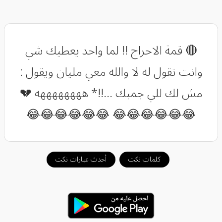
🔴 قمة الاحراج !! لما واحد يعطيك شي
وانت تقول له لا والله معي مليان ويقول :
مش لك للي جمبك ...!!* ههههههههه 💔
😂😂😂😂😂😂 😂😂😂😂😂😂
كلمات نكت
أحدث عبارات نكت