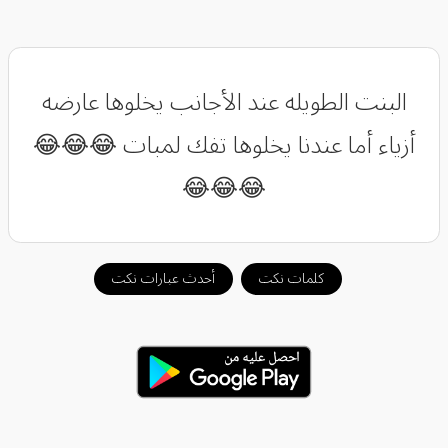
البنت الطويله عند الأجانب يخلوها عارضه
أزياء أما عندنا يخلوها تفك لمبات 😂😂😂
😂😂😂
كلمات نكت
أحدث عبارات نكت