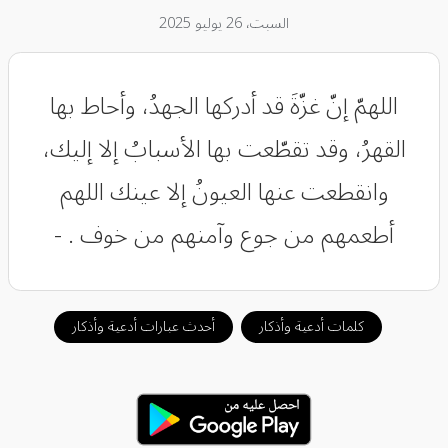
السبت، 26 يوليو 2025
‏اللهمّ إنّ غزّةَ⁩ قد أدركها الجهدُ، وأحاط بها
القهرُ، وقد تقطّعت بها الأسبابُ إلا إليك،
وانقطعت عنها العيونُ إلا عينك اللهم
أطعمهم من جوع وآمنهم من خوف . -
كلمات أدعية وأذكار
أحدث عبارات أدعية وأذكار