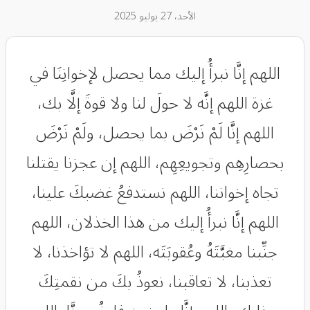
الأحد، 27 يوليو 2025
اللهم إنَّا نبرأُ إليك مما يحصل لإخوانِنَا في
غزة اللهم إنَّه لا حولَ لنا ولا قوةَ إلَّا بك،
اللهم إنَّا لَمْ نَرْضَ بما يحصل، ولَمْ نَرْضَ
بحصارِهِم وتجويعِهِم، اللهم إن عجزنا يقتلنا
تجاه إخواننا، اللهم نستدفعُ غضبكَ علينا،
اللهم إنَّا نبرأُ إليك من هذا الخذلان، اللهم
جنِّبنا مغبَّتَهُ وعُقوبَتَه، اللهم لا تؤاخذنا، لا
تعذبنا، لا تعاقبنا، نعوذُ بكَ من نقمتِكَ