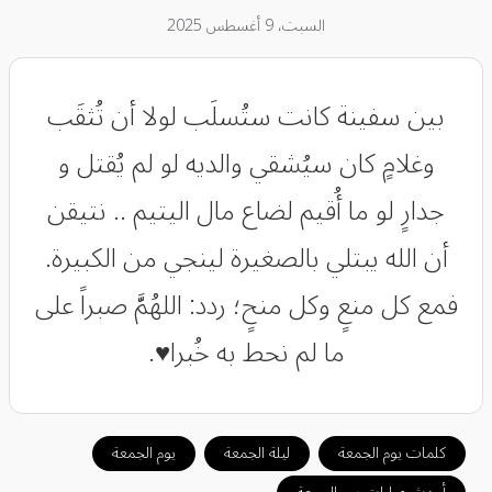
السبت، 9 أغسطس 2025
بين سفينة كانت ستُسلَب لولا أن تُثقَب
‏وغلامٍ كان سيُشقي والديه لو لم يُقتل ‏و
جدارٍ لو ما أُقيم لضاع مال اليتيم .. ‏نتيقن
أن الله يبتلي بالصغيرة لينجي من الكبيرة.
‏فمع كل منعٍ وكل منحٍ؛ ردد: ‏اللهُمَّ صبراً على
ما لم نحط به خُبرا♥️.
كلمات يوم الجمعة
ليلة الجمعة
يوم الجمعة