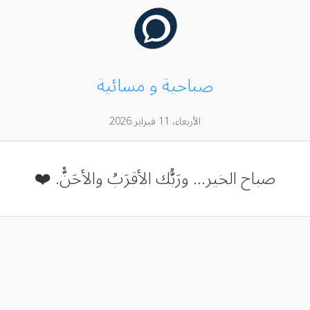
صباحية و مسائية
الأربعاء، 11 فبراير 2026
صباح الخير... ورَبُّك الأقرَبُ والأحَنّْ. ❤️