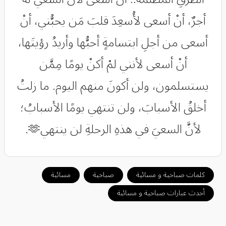
أجرٌ، أنْ أسعى لأُسعِدَ قلبَ مَن يحبُّني، أنْ
أسعى من أجلِ ابتسامةٍ أحبُّها وأريدُ رؤيتَها،
أنْ أسعى لأنني لمْ أكنْ يومًا مِمَّن
يستسلمون، ولن أكونَ منهم اليوم. ما زلتُ
أخلقُ الأسبابَ، ولن تنتهي يومًا الأسبابُ؛
لأنَّ السعيَ في هذهِ الرحلةِ لن ينتهي🫶.
كلمات صباحية و مسائية
صباحية
مسائية
أحدث عبارات صباحية و مسائية