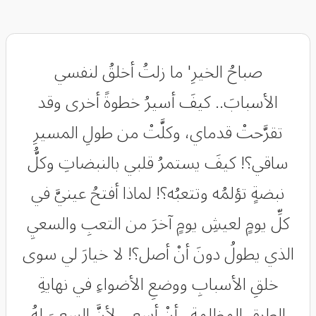
صباحُ الخيرِ' ما زلتُ أخلقُ لنفسي
الأسبابَ.. كيفَ أسيرُ خطوةً أخرى وقد
تقرَّحتْ قدماي، وكلَّتْ من طولِ المسيرِ
ساقي؟! كيفَ يستمرُ قلبي بالنبضاتِ وكلُّ
نبضةٍ تؤلمُه وتتعبُه؟! لماذا أفتحُ عينيَّ في
كلِّ يومٍ لعيشِ يومٍ آخرَ من التعبِ والسعيِ
الذي يطولُ دونَ أنْ أصل؟! لا خيارَ لي سوى
خلقِ الأسبابِ ووضعِ الأضواءِ في نهايةِ
الطرقِ المظلمة.. أنْ أسعى لأنَّ السعيَ لهُ