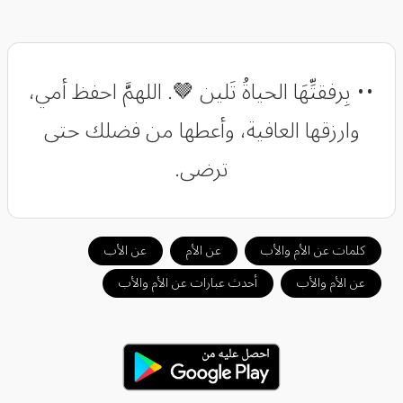
•• بِرفقتِّهَا الحياةُ تَلين 🤎. اللهمَّ احفظ أمي،
وارزقها العافية، وأعطها من فضلك حتى
ترضى.
كلمات عن الأم والأب
عن الأم
عن الأب
عن الأم والأب
أحدث عبارات عن الأم والأب