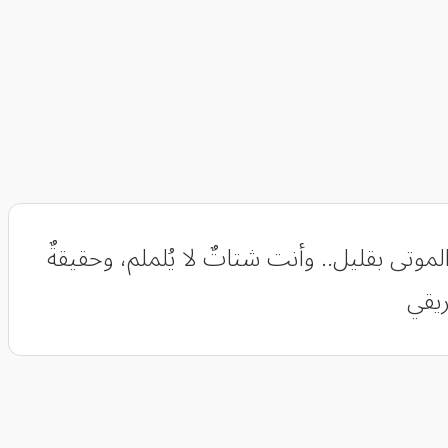
موتى بقليل.. وأنت شتاتٌ لا يُلملم، وحقيقةٌ
ريقي