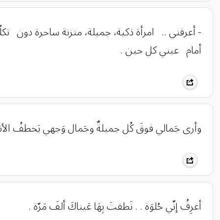
- أعرفني .. امرأة ذكية، جميلة، متزنة ساحرة دون ت
أمام عيني كل حين .
وأرى جَمالي فوقَ كُل جميلةٌ وجَمال وَجهي يَخطفُ الأن
أعرِفُ إنّي حُلوَة . . نَطقتَ بِهَا عَيناكَ ألفَ مَرّة .