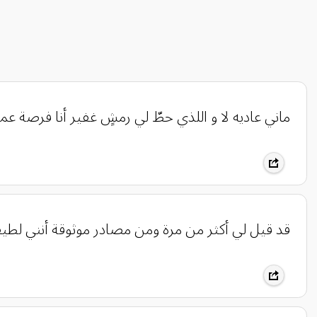
‏ماني عاديه لا و اللذي حطّ لي رمشٍ غفير أنا فرصة عم
قد قيل لي أكثر من مرة ومن مصادر موثوقة أنني لط