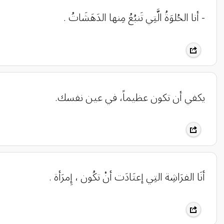
- أنا الحُلوَةُ الَّتِي تَنبُعُ مِنها الدَهَشَاتُ .
يكفي أن تكون عظيماً، في عين نفسك.
أنَا الفرَاشِة التِي إعتَادَت أنْ تكُون ، إِمرَأة .