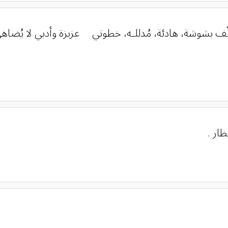
كلّف بشوشة، هادئة، مُدللـه، خطوتي عزيزة وأدبي لا يُ
ظار .