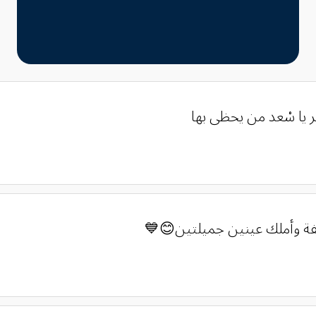
ر يا سْعد من يحظى بها
يفة وأملك عينين جميلتين😊💙