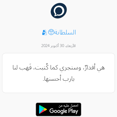
السلطانة🥺🫂
الأربعاء، 30 أكتوبر 2024
هي أقدارٌ، وستجري كما كُتبت، فَهب لنا
يارب أحسنها.