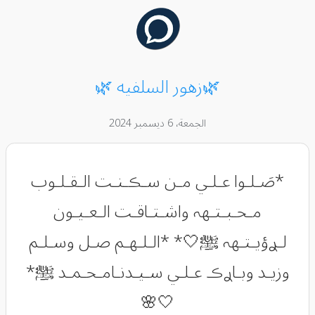
🌿زهور السلفيه 🌿
الجمعة، 6 ديسمبر 2024
*صَـلـوا عـلـي مـن سـڪـنـت الـقـلـوب
مـحـبـتـهہ واشـتـاقـت الـعـيـون
لـࢪؤيـتـهہ ﷺ🤍* *الـلـهـم صـل وسـلـم
وزيـد وبـاࢪڪ عـلـي سـيـدنـامـحـمـد ﷺ*
🤍🌸