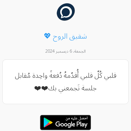
شقيق الروح 💖
الجمعة، 6 ديسمبر 2024
قلبي كُلّ قلبي أُقدّمهُ دُفعةً واحِدة مُقابل
جلسة تَجمعني بك❤️❤️