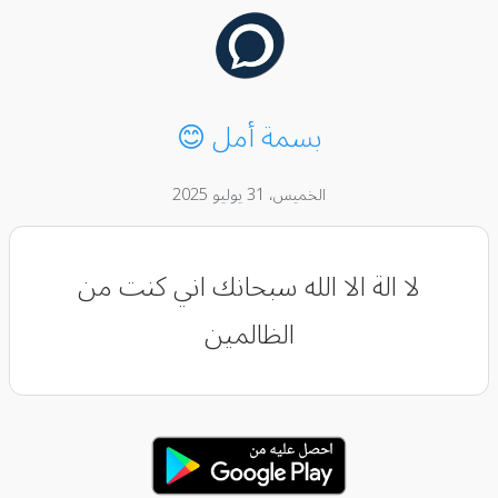
بسمة أمل 😊
الخميس، 31 يوليو 2025
لا الة الا الله سبحانك اني كنت من
الظالمين