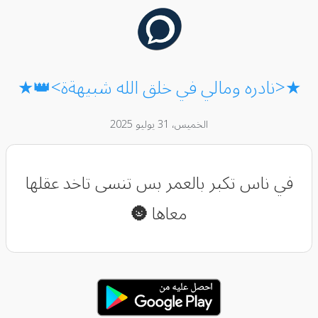
★<نادره ومالي في خلق الله شبيهةة>👑★
الخميس، 31 يوليو 2025
في ناس تكبر بالعمر بس تنسى تاخد عقلها
معاها 🌚