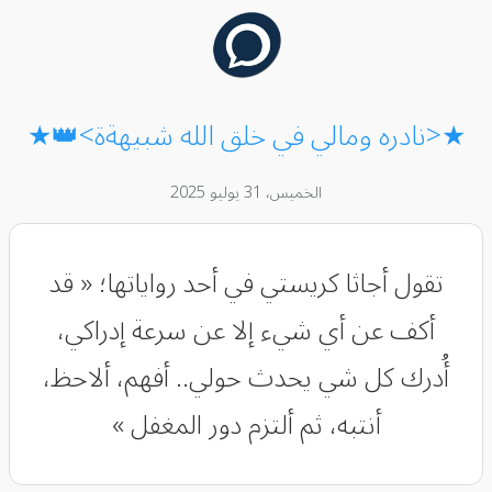
★<نادره ومالي في خلق الله شبيهةة>👑★
الخميس، 31 يوليو 2025
تقول أجاثا كريستي في أحد رواياتها؛ « قد
أكف عن أي شيء إلا عن سرعة إدراكي،
أُدرك كل شي يحدث حولي.. أفهم، ألاحظ،
أنتبه، ثم ألتزم دور المغفل »