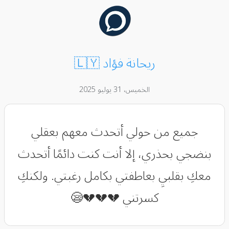
ريحانة فؤاد 🇱🇾
الخميس، 31 يوليو 2025
جميع من حولي أتحدث معهم بعقلي
بنضجي بحذري، إلا أنت كنت دائمًا أتحدث
معكِ بقلبيِ بعاطفتي بكامل رغبتي. ولكنكِ
كسرتني 💔💔💔😪