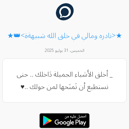
★<نادره ومالي في خلق الله شبيهةة>👑★
الخميس، 31 يوليو 2025
_ أخلق الأَشياء الجميلة دَاخلك .. حتى
تستطيع أن تَمنَحها لمن حولك ..♥