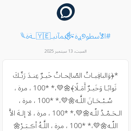
#اࢦأسطو୭ࢪة⍣⃟أࢦيمآنيـ🇾🇪ـةة𓆰
السبت، 13 سبتمبر 2025
*﴿وَالباقِيـاتُ الصّالِحـاتُ خَيـرٌ عِنـدَ رَبِّـكَ
ثَوابًـا وَخَيـرٌ أَمَـلًا﴾🌼💛،* *100 ، مرة ،
سُـبْـحَـانَ اللَّـه🌼💛،* *100 ، مرة ،
الـحَـمْـدُ للّـه🌼💛،* *100 ، مرة ، لا إلـهَ الاَّ
اللّـه🌼💛،* *100 ، مرة ، اللَّـهُ أڪـبَـرْ🌼