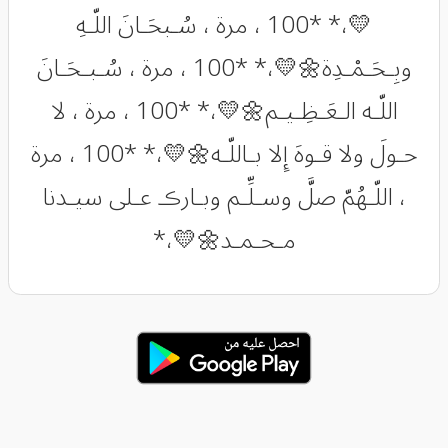
💛،* *100 ، مرة ، سُـبحَـانَ اللّـهِ
وبِـحَـمْـدِة🌼💛،* *100 ، مرة ، سُـبـحَـانَ
اللّـه الـعَـظِـيـم🌼💛،* *100 ، مرة ، لا
حـولَ ولا قـوهَ إِلا بـاللّـه🌼💛،* *100 ، مرة
، اللّـهُمّ صلَّ وسـلِّـم وبـارڪ عـلى سيـدنا
مـحـمـد🌼💛،*