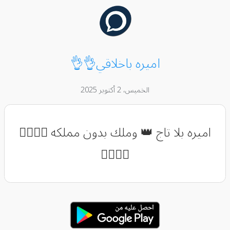
اميره باخلاقي👌👌
الخميس، 2 أكتوبر 2025
اميره بلا تاج 👑 وملك بدون مملكه 👉🏽👉🏽
👉🏽👉🏽