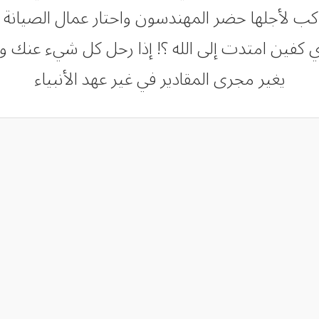
صف الطريق لأجلها تعطل أكثر من 200 راكب لأجلها حضر المهندسون واحتا
ي كفين امتدت إلى الله ؟! إذا رحل كل شيء عنك وتغ
يغير مجرى المقادير في غير عهد الأنبياء