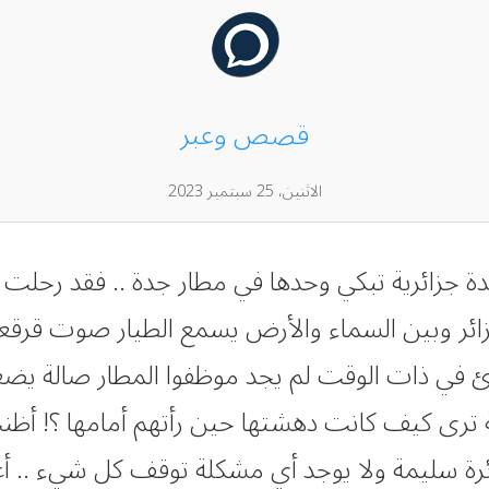
قصص وعبر
الاثنين، 25 سبتمبر 2023
ة جزائرية تبكي وحدها في مطار جدة .. فقد رحلت ع
ر وبين السماء والأرض يسمع الطيار صوت قرقعة !! 
ئ في ذات الوقت لم يجد موظفوا المطار صالة يضعو
ة ترى كيف كانت دهشتها حين رأتهم أمامها ؟! أظنت أن
رة سليمة ولا يوجد أي مشكلة توقف كل شيء .. أع