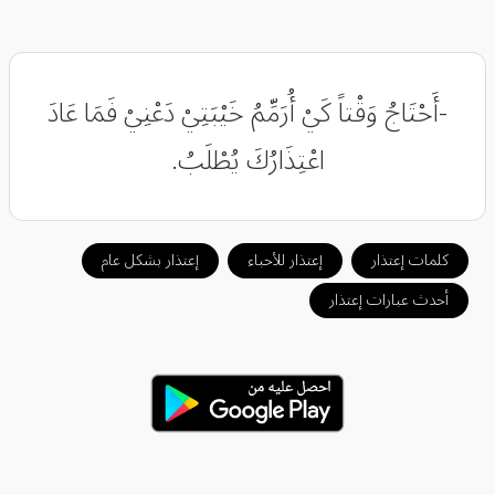
-أَحْتَاجُ وَقْتاً كَيْ أُرَمِّمُ خَيْبَتِيْ دَعْنِيْ فَمَا عَادَ
اعْتِذَارُكَ يُطْلَبُ.
كلمات إعتذار
إعتذار للأحباء
إعتذار بشكل عام
أحدث عبارات إعتذار