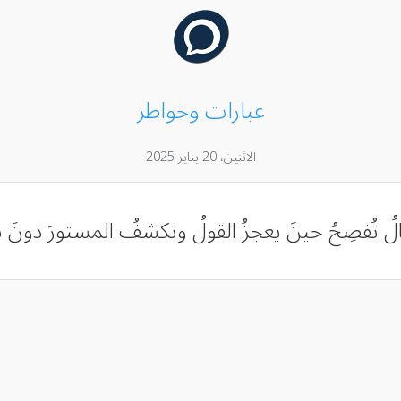
عبارات وخواطر
الاثنين، 20 يناير 2025
الُ تُفصِحُ حينَ يعجزُ القولُ ‏وتكشفُ المستورَ دونَ ن