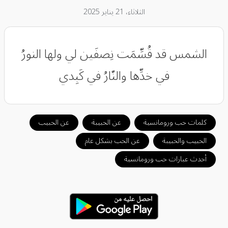
الثلاثاء، 21 يناير 2025
الشمس قد قُسِّمَت نِصفَين لي ولها النورُ
في خدِّها والنّارُ في كَبِدي
كلمات حب ورومانسية
عن الحبيبة
عن الحبيب
الحبيب والحبيبة
عن الحب بشكل عام
أحدث عبارات حب ورومانسية