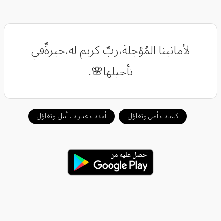
لأمانينا المُؤجلة،ربٌ كريم له،خيرةٌفي
تأجيلها🌸.
كلمات أمل وتفاؤل
أحدث عبارات أمل وتفاؤل