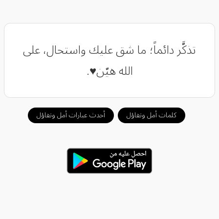
تذكَّر دائماً؛ ما شق عليك واستحال، على
الله هيّن♥️.
كلمات أمل وتفاؤل
أحدث عبارات أمل وتفاؤل