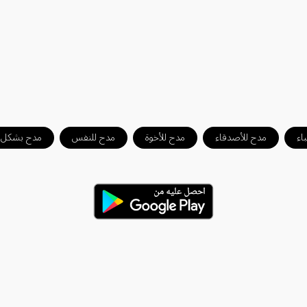
اء
مدح للأصدقاء
مدح للأخوة
مدح للنفس
مدح بشكل ع