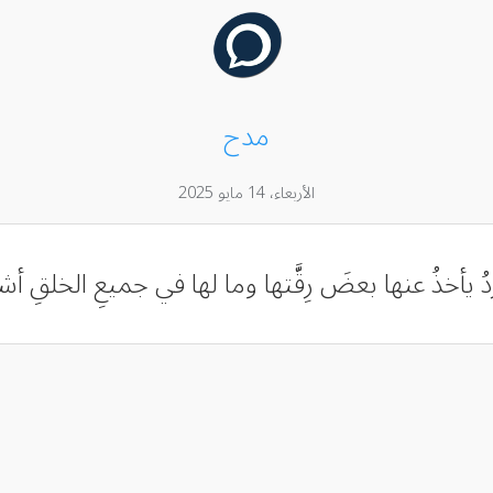
مدح
الأربعاء، 14 مايو 2025
دُ يأخذُ عنها بعضَ رِقَّتها وما لها في جميعِ الخلقِ أشبا