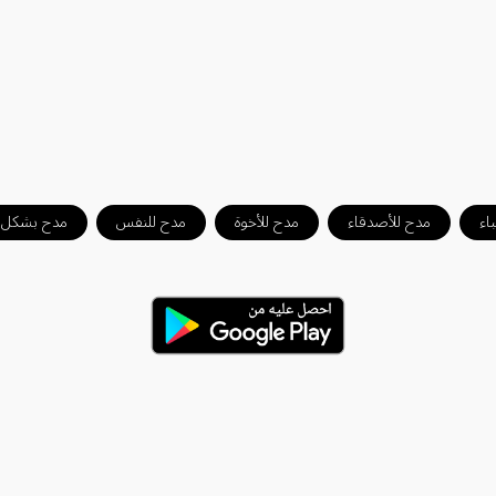
اء
مدح للأصدقاء
مدح للأخوة
مدح للنفس
مدح بشكل ع