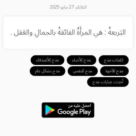
الثلاثاء، 27 مايو 2025
‏البَريعةُ : هي المرأَةُ الفائقةُ بالجمالِ والعَقل .
كلمات مدح
مدح للأحباء
مدح للأصدقاء
مدح للأخوة
مدح للنفس
مدح بشكل عام
أحدث عبارات مدح