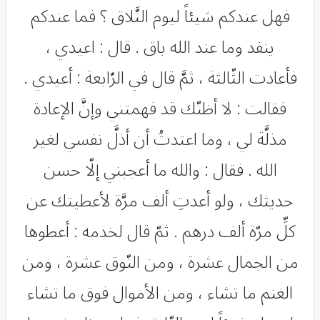
فهل عندكم شيئاً ليوم التَّلاق ؟ فما عندكم
ينفد وما عند الله باق . قال : اعيدي ،
فأعادت الثّالثة ، ثمَّ قال في الرّابعة : أعيدي .
فقالت : لا أظنّك قد فهمتني وإنَّ الإعادة
مذلَّة لي ، وما اعتدتُ أن أذلَّ نفسي لغير
الله . فقال : والله ما أعجبني إلّا حسن
حديثك ، ولو أعدتِ ألف مرَّة لأعطيتك عن
كلِّ مرّة ألف درهم . ثمّ قال لخدمه : أعطوها
من الجمال عشرة ، ومن النّوق عشرة ، ومن
الغنم ما تشاء ، ومن الأموال فوق ما تشاء