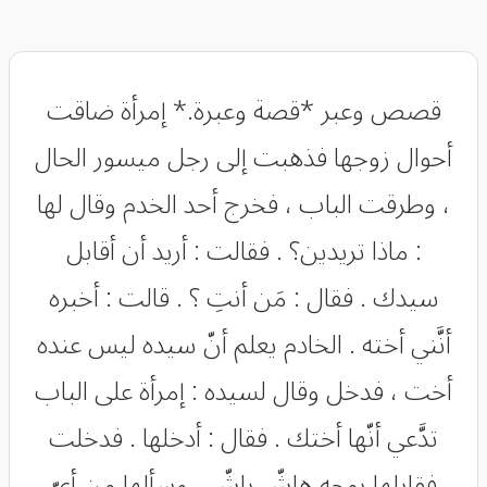
قصص وعبر *قصة وعبرة.* إمرأة ضاقت
أحوال زوجها فذهبت إلى رجل ميسور الحال
، وطرقت الباب ، فخرج أحد الخدم وقال لها
: ماذا تريدين؟ . فقالت : أريد أن أقابل
سيدك . فقال : مَن أنتِ ؟ . قالت : أخبره
أنَّني أخته . الخادم يعلم أنّ سيده ليس عنده
أخت ، فدخل وقال لسيده : إمرأة على الباب
تدَّعي أنّها أختك . فقال : أدخلها . فدخلت
فقابلها بوجهٍ هاشّ باشّ ، وسألها من أيّ