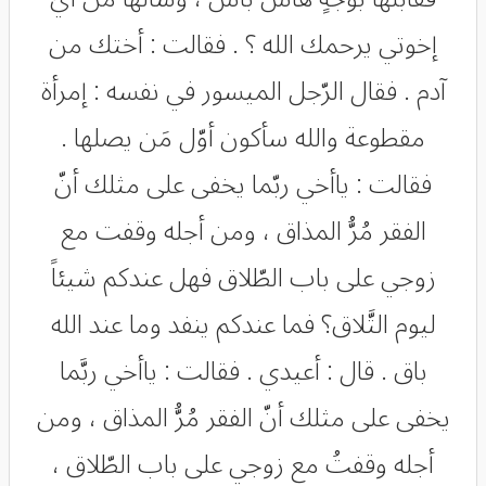
إخوتي يرحمك الله ؟ . فقالت : أختك من
آدم . فقال الرّجل الميسور في نفسه : إمرأة
مقطوعة والله سأكون أوّل مَن يصلها .
فقالت : ياأخي ربّما يخفى على مثلك أنّ
الفقر مُرُّ المذاق ، ومن أجله وقفت مع
زوجي على باب الطّلاق فهل عندكم شيئاً
ليوم التَّلاق؟ فما عندكم ينفد وما عند الله
باق . قال : أعيدي . فقالت : ياأخي ربَّما
يخفى على مثلك أنّ الفقر مُرُّ المذاق ، ومن
أجله وقفتُ مع زوجي على باب الطّلاق ،