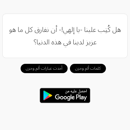
هل كُتِب علينا -يا إلهي!- أن نفارق كل ما هو
عزيز لدينا في هذه الدنيا؟
كلمات ألم وحزن
أحدث عبارات ألم وحزن