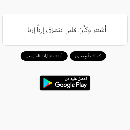
أشعر وكأن قلبي يتمزق إرباً إربا .
كلمات ألم وحزن
أحدث عبارات ألم وحزن