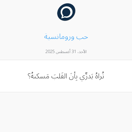
حب ورومانسية
الأحد، 31 أغسطس 2025
تُراهُ يَدرِّي بِأنَ القَلبَ مَسكنهُ؟