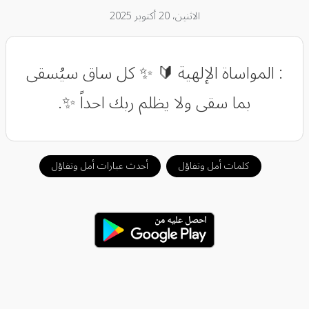
الاثنين، 20 أكتوبر 2025
: المواساة الإلهية 🔰 ✨ كل ساق سيُسقى
بما سقى ولا يظلم ربك احداً ✨.
كلمات أمل وتفاؤل
أحدث عبارات أمل وتفاؤل