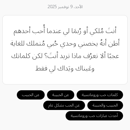
الأحد، 9 نوفمبر 2025
أنتَ مُلكي أو رُبمَا لي عندما أُحب أحدهم
أظن أنهُ يخصني وحدي حُبي مُتملك للغاية
عجبًا ألا تعرُف ماذا تريد أنتَ؟ لكن كلماتك
وعَيناك ويَداك لي فقط
كلمات حب ورومانسية
عن الحبيبة
عن الحبيب
الحبيب والحبيبة
عن الحب بشكل عام
أحدث عبارات حب ورومانسية