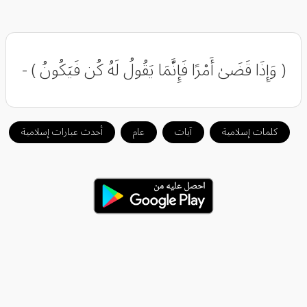
( وَإِذَا قَضَىٰ أَمْرًا فَإِنَّمَا يَقُولُ لَهُ كُن فَيَكُونُ ) -
كلمات إسلامية
آيات
عام
أحدث عبارات إسلامية