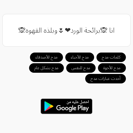
انا 🙊برائحة الورد❤🌷وبلذه القهوه🙊
كلمات مدح
مدح للأحباء
مدح للأصدقاء
مدح للأخوة
مدح للنفس
مدح بشكل عام
أحدث عبارات مدح