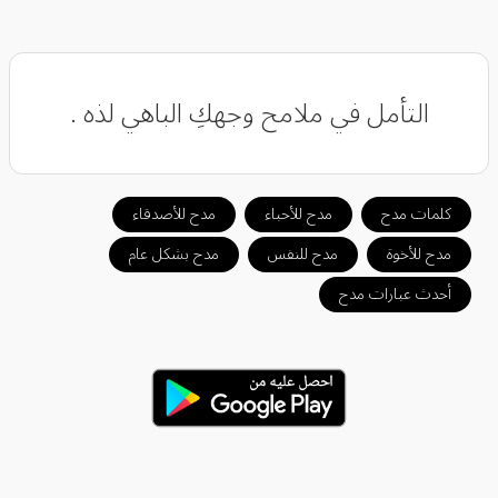
التأمل في ملامح وجهكِ الباهي لذه .
كلمات مدح
مدح للأحباء
مدح للأصدقاء
مدح للأخوة
مدح للنفس
مدح بشكل عام
أحدث عبارات مدح