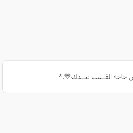
ــس حاجة القــلب بيــدك💛.*