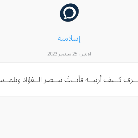
إسلامية
الاثنين، 25 سبتمبر 2023
 أعــرف كــيف أرتبــه فأنــتَ تبــصر الــفؤاد وتلم