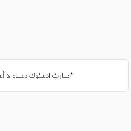
*‏يــاربّ ادعــُوك دعــاء لا