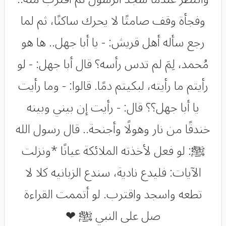
وفجأة وقف صامتًا لا يحرك ساكنًا، ثم لما
رجع سأله أهل قريش: - يا أبا جهل.. ها هو
مُحمد، لِمَ لم تدس رأسه؟ قال أبا جهل: - لو
رأيتم ما رأيته، لبكيتم دمًا. قالوا: - وما رأيت
يا أبا جهل؟؟ قال: - رأيت إن بيني وبينه
خندقًا من نار وهولًا وأجنحة.. قال رسول الله
ﷺ: لو فعل لأخذته الملائكة عيانًا *ونزلت
الآيات: فليدع نادية، سندع الزبانيه كلا لا
تطعه واسجد واقترب. لو أتممت القراءة
صل على النبي ﷺ ❤