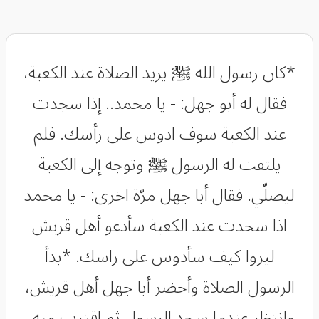
*كان رسول الله ﷺ يريد الصلاة عند الكعبة،
فقال له أبو جهل: - يا محمد.. إذا سجدت
عند الكعبة سوف ادوس على رأسك. فلم
يلتفت له الرسول ﷺ وتوجه إلى الكعبة
ليصلّي. فقال أبا جهل مرّة اخرى: - يا محمد
اذا سجدت عند الكعبة سأدعو أهل قريش
ليروا كيف سأدوس على راسك. *بدأ
الرسول الصلاة وأحضر أبا جهل أهل قريش،
وانتظر عندما سجد الرسول ثم اقترب منه..