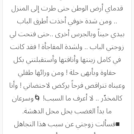
قدماي أرض الوطن حتى طرت إلى المنزل
.. ومن شدة خوفي أخذت أطرق الباب
بيدي حيناً وبالجرس أخرى ..حتى فتحت لي
زوجتي الباب .. ولشدة المفاجأة ! فقد كانت
في كامل زينتها وأناقتها وأستقبلتني بكل
حفاوة وبأبهى حلة ! ومن ورائها طفلي
وعيناه تتراقص فرحاً يركض لاحتضاني ! وأنا
كالمخدّر .. لا أعرف ما السبب! 🌀وسرعان
ما بدأ الغضب يحل محل الدهشة.
■فسألت زوجتي عن سبب هذا التجاهل