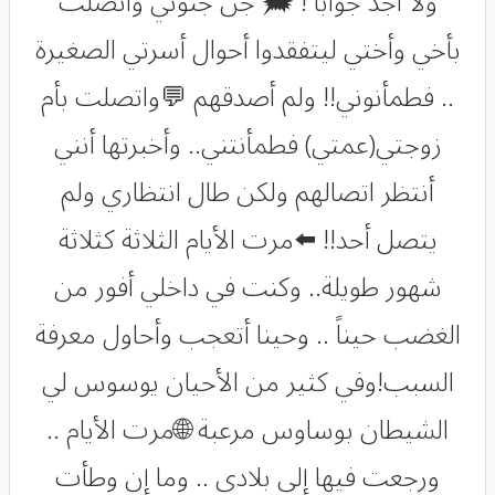
ولا أجد جواباً ! 🗯 جُنّ جنوني واتصلت
بأخي وأختي ليتفقدوا أحوال أسرتي الصغيرة
.. فطمأنوني!! ولم أصدقهم 💬واتصلت بأم
زوجتي(عمتي) فطمأنتني.. وأخبرتها أنني
أنتظر اتصالهم ولكن طال انتظاري ولم
يتصل أحد!! ⬅️مرت الأيام الثلاثة كثلاثة
شهور طويلة.. وكنت في داخلي أفور من
الغضب حيناً .. وحينا أتعجب وأحاول معرفة
السبب!وفي كثير من الأحيان يوسوس لي
الشيطان بوساوس مرعبة 🌐مرت الأيام ..
ورجعت فيها إلى بلادي .. وما إن وطأت