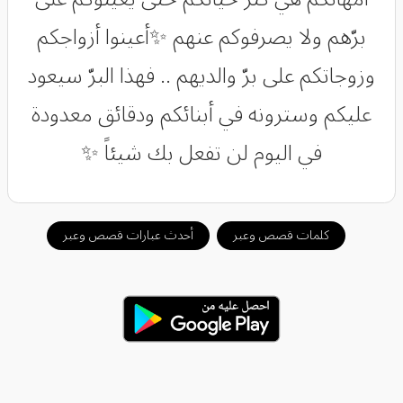
برّهم ولا يصرفوكم عنهم ✨أعينوا أزواجكم
وزوجاتكم على برّ والديهم .. فهذا البرّ سيعود
عليكم وسترونه في أبنائكم ودقائق معدودة
في اليوم لن تفعل بك شيئاً ✨
كلمات قصص وعبر
أحدث عبارات قصص وعبر