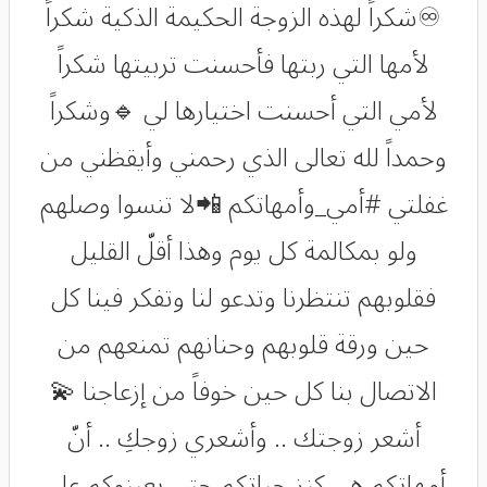
♾شكراً لهذه الزوجة الحكيمة الذكية شكراً
لأمها التي ربتها فأحسنت تربيتها شكراً
لأمي التي أحسنت اختيارها لي 🔹وشكراً
وحمداً لله تعالى الذي رحمني وأيقظني من
غفلتي #أمي_وأمهاتكم 📲لا تنسوا وصلهم
ولو بمكالمة كل يوم وهذا أقلّ القليل
فقلوبهم تنتظرنا وتدعو لنا وتفكر فينا كل
حين ورقة قلوبهم وحنانهم تمنعهم من
الاتصال بنا كل حين خوفاً من إزعاجنا 💫
أشعر زوجتك .. وأشعري زوجكِ .. أنّ
أمهاتكم هي كنز حياتكم حتى يعينوكم على