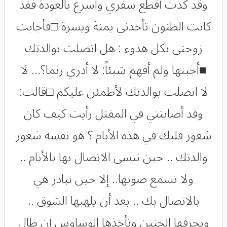
وقد كدت أقطع سفري وأسرع بالعودة فقد
كانت الظنون تأخذني يمنة ويسرة □فأجابت
زوجتي بكل هدوء : هل اتصلت بوالدتك
■أجبتها ولم أفهم شيئاً: لا أدري ربما؟... لا
لا اتصلت بوالدتك لأطمئن عليكم □قالت:
وقد أصابتني في المقتل رأيت كيف كان
شعور قلبك في هذه الأيام ؟ هو نفسه شعور
والدتك .. حين تنسى الاتصال بها بالأيام ..
ولا تسمع صوتها.. إلا حين تبادر هي
بالاتصال بك .. بعد أن يلهبها الشوق ..
ويجرفها الحنين وتأخذها الوساوس إن طال