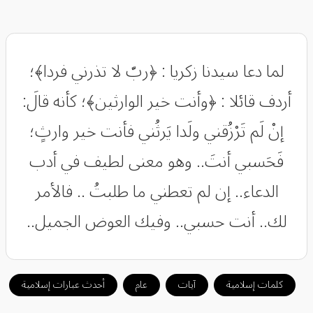
‏لما دعا سيدنا زكريا : ﴿ربّ لا تذرني فردا﴾؛
أردف قائلا : ﴿وأنت خير الوارثين﴾؛ كأنه قالَ:
إنْ لَم تَرْزُقني ولَدا يَرثُني فأنت خير وارثٍ؛
فَحَسبي أنتَ.. وهو معنى لطيف في أدب
الدعاء.. إن لم تعطني ما طلبتُ .. فالأمر
لك.. أنت حسبي.. وفيك العوض الجميل..
كلمات إسلامية
آيات
عام
أحدث عبارات إسلامية