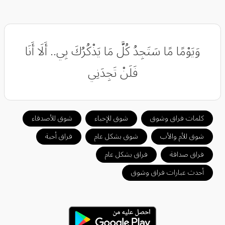
وَيَوْمًا مًا سَتَجِدُ كُلَّ مَا يَذْكُرُكَ بِي.. أَلَا أَنَا
فَلَنْ تَجِدَنِي
كلمات فراق وشوق
شوق للإحباء
شوق للأصدقاء
شوق للأم والأب
شوق بشكل عام
فراق أحبة
فراق صداقة
فراق بشكل عام
أحدث عبارات فراق وشوق