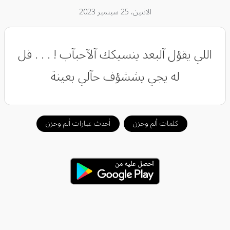
الاثنين، 25 سبتمبر 2023
اللي يقؤل آلبعد ينسيكك آلآحبآب ! .‏ ‏.‏ ‏.‏ قل
له يجي يششؤف حآلي بعينة
كلمات ألم وحزن
أحدث عبارات ألم وحزن