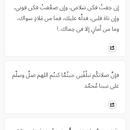
إن خِفتُ فكن سَلامي، وإن ضعُفتُ فكن قوتي،
وإن تاهَ قلبي، فدلّه عليك، فما من مَلاذٍ سواك،
وما من أمانٍ إلا في حِماك..!
‏فإنَّ صلاتكُم تبلُغُنِي حيثُمَّا كنتُم ‏اللهم صلّ وسلّم
على نبينا مُحمّد