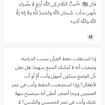
قَال ﷺ: «أحبُّ الكَلام إلى اللّٰه أربَع لَا يضُرك
بأيهن بدأت: سُبحان اللّٰه والحَمدُ للّٰه ولَا إلهَ إلّا
اللّٰه واللّٰه أكبَر».
‏إذا استثقلت حفظ القرآن بسبب الدراسة،
وشعرت أنه لا يُمكنك الجمع بينهما، هل تظن
بأن الوضع سيكون أسهل وأنت أمّ أو أب
لأطفال؟ ‏وإذا استصعبت الحفظ وأنت في عمر
العشرين وربما أصغر، أتظن أنه سيصبح سهلا
عليك وأنت في عمر الخمسين والسّتين؟ ‏لا