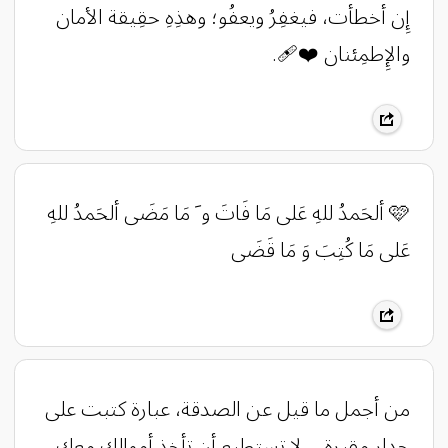
إِن أخطأت، فيغفِرُ ويعفُو؛ وهذِهِ حقِيقة الأمان
والإِطمِئنان ❤️‍🩹.
🩷 ألحَمدُ للهِ عَلى مَا فَاتَ و َ مَا مَضَى ألحَمدُ للهِ
عَلى مَا كُتِبَ وَ مَا قَضَى
من أجمل ما قيل عن الصدقة، عبارة كتبت على
جدار مقبرة ،، لا تستطيع أن تأخذ أموالك معك