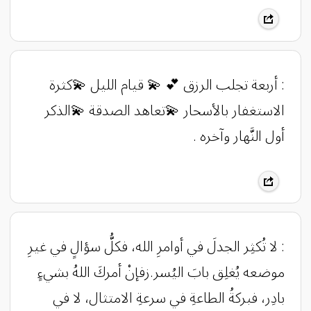
: ‏أربعة تجلب الرزق 💕 💫 قيام الليل 💫كثرة
الاستغفار بالأسحار 💫تعاهد الصدقة 💫الذكر
أول النَّهار وآخره .
: لا تُكثِر الجدلَ في أوامرِ الله، فكلُّ سؤالٍ في غيرِ
موضعه يُغلِق بابَ اليُسر.زفإنْ أمركَ اللهُ بشيءٍ
بادِر، فبركةُ الطاعةِ في سرعةِ الامتثال، لا في