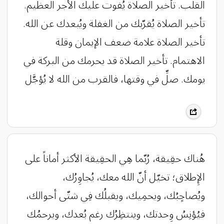
القلب. تأخير الصلاة يُفوت عليك الأجر العظيم.
تأخير الصلاة يُقرّبك من الغفلة ويُبعدك عن الله.
تأخير الصلاة علامة ضعف الإيمان وقلة
الاهتمام. تأخير الصلاة قد يحرمك من البركة في
يومك. صلِّ في وقتها، فالقرب من الله لا يُؤجَّل
هُناك حقِيقة، رُبّما هِي الحقِيقة الأكثر أماناً على
الإِطلاق؛ تخيّل أنّ الله معك، يُجاوِرُك،
ويُصاحٍبُك، ويحمِيك، ويقبلُك فِي شتّى أحوالك،
فيُؤنِسُ وِحدتك، وينتظِرُك رغم بُعدك، ويرحمُك