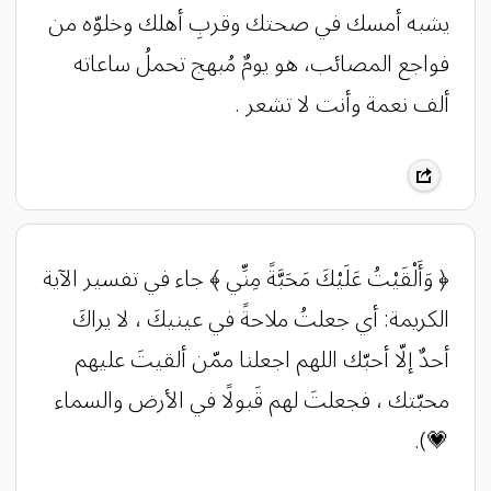
يشبه أمسك في صحتك وقربِ أهلك وخلوّه من
فواجع المصائب، هو يومٌ مُبهج تحملُ ساعاته
ألف نعمة وأنت لا تشعر .
‏﴿ وَأَلْقَيْتُ عَلَيْكَ مَحَبَّةً مِنِّي ﴾ ‏جاء في تفسير الآية
الكريمة: ‏أي جعلتُ ملاحةً في عينيكَ ، لا يراكَ
أحدٌ إلّا أحبّك ‏اللهم اجعلنا ممّن ألقيتَ عليهم
محبّتك ، فجعلتَ لهم قَبولًا في الأرض والسماء
💗).