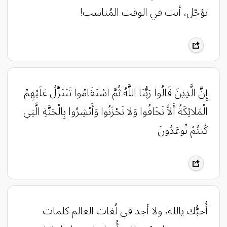
تؤجّل، ‏أنت في الوقت المُناسب!
‏إِنَّ الَّذِينَ قَالُوا رَبُّنَا اللَّهُ ثُمَّ اسْتَقَامُوا تَتَنَزَّلُ عَلَيْهِمُ
الْمَلائِكَةُ أَلاَّ تَخَافُوا وَلا تَحْزَنُوا وَأَبْشِرُوا بِالْجَنَّةِ الَّتِي
كُنتُمْ تُوعَدُونَ
أُحبُّك يالله، ولا أجد في لُغات العالم كلمات