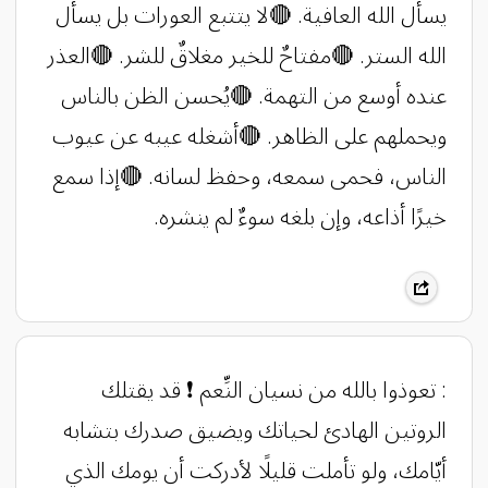
يسأل الله العافية. 🔴لا يتتبع العورات بل يسأل
الله الستر. 🔴مفتاحٌ للخير مغلاقٌ للشر. 🔴العذر
عنده أوسع من التهمة. 🔴يُحسن الظن بالناس
ويحملهم على الظاهر. 🔴أشغله عيبه عن عيوب
الناس، فحمى سمعه، وحفظ لسانه. 🔴إذا سمع
خيرًا أذاعه، وإن بلغه سوءٌ لم ينشره.
‏: تعوذوا بالله من نسيان النِّعم ❗️ قد يقتلك
الروتين الهادئ لحياتك ويضيق صدرك بتشابه
أيّامك، ولو تأملت قليلًا لأدركت أن يومك الذي