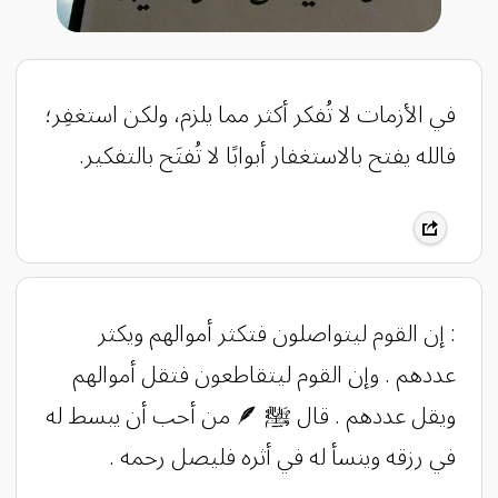
في الأزمات لا تُفكر أكثر مما يلزم، ولكن استغفِر؛
فالله يفتح بالاستغفار أبوابًا لا تُفتَح بالتفكير.
: ‏إن القوم ليتواصلون فتكثر أموالهم ويكثر
عددهم . وإن القوم ليتقاطعون فتقل أموالهم
ويقل عددهم . قال ﷺ 🪶 من أحب أن يبسط له
في رزقه وينسأ له في أثره فليصل رحمه .