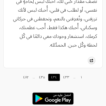
تصف مقدار حُبي لك، أُحبك ليس لِحاجةٍ في
نفسي، أو لطلب في قلبي، أُحبك ليس لأنك
ترزقني، وتُغدِقني بالنعم، وتحفظني في حركاتي
وسكناتي، أُحبك هكذا فقط، أُحب عظمتك،
كرمك، استشعار وجودك معي دائمًا في كُل
لحظة وكُل حين. الحمدُلله.
٤٨٢
...
٤٣٥
٤٣٤
٤٣٣
...
١