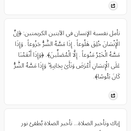
تأمل نفسية الإنسان في الآيتين الكريمتين: ‏﴿إنَّ
الْإِنْسَانَ خُلِقَ هَلُوعاً . إِذَا مَسَّهُ الشَّرُّ جَزُوعاً . وَإِذَا
مَسَّهُ الْخَيْرُ مَنُوعاً . إِلَّا الْمُصَلِّينَ﴾. ‏﴿وَإِذَا أَنْعَمْنَا
عَلَى الْإِنسَانِ أَعْرَضَ وَنَأَىٰ بِجَانِبِهِ ۖ وَإِذَا مَسَّهُ الشَّرُّ
كَانَ يَئُوسًا﴾.
إياك وتأخير الصلاة… تأخير الصلاة يُطفئ نور