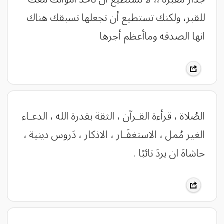
للقبر، ولكنك تستطيع أن تجعلها تسبقك هناك
انها الصدقه وماأعظم أجرها
الصُلاة ، قرأءة القـرآن ، الثقة بقدرة الله ، الدعـاء
الغير مُمل ، الاستغفَـار ، الاذكار ، دَروس دينية ،
حاشاهَ ان يردَ تائبًا .