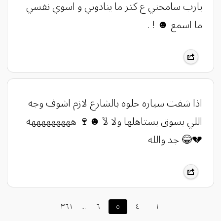
يارب سامحني ع كثر ما ينادوني و اسوي نفسي
ما اسمع ☻ ! .
‏​اذا شفت سياره حلوه بالشارع لازم اشوف وجه
اللي يسوق يستاهلها ولا لآ ☻🍷 هههههههههه
💔😂 جد والله
٣٦١
...
٦
٥
٤
١