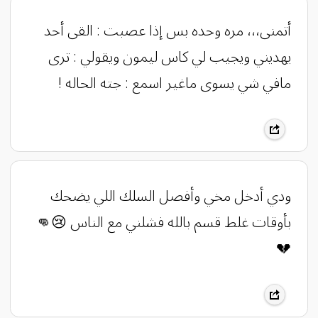
‏أتمنى،،، مره وحده بس إذا عصبت : القى أحد
يهديني ويجيب لي كاس ليمون ويقولي : ترى
مافي شي يسوى ماغير اسمع : جته الحاله !
ودي أدخل مخي وأفصل السلك اللي يضحك
بأوقات غلط قسم بالله فشلني مع الناس 😢👊
💔