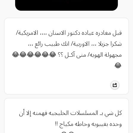
قبل مغادره عياده دكتور الاسنان ،،،، الامريكية/
شكرا جزيلا ،،، الاوربية/ انك طبيب رائع ،،،
مجهولة الهويه/ متى آكـل ؟؟ 😂😂😂😂😂😂
😂
كل شي بـ المسلسلات الخليجيه فهمته إلا أن
وحده بغيبوبه وحاطه مكياج !!