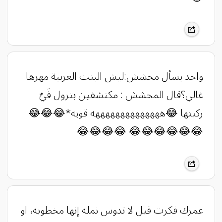
واحد يسأل محشش:‏ليش البنت العربية مهرها
غالي؟‏قال المحشش : مكتشفين بترول فَيٌ
ركبتها 😂‏‏ههههههههههههههه قويه*😂😂😂
😂😂😂😂😂😂 😂😂😂😂
عمرك فكرت قبل لا تدوس نمله إنها مخطوبه، او