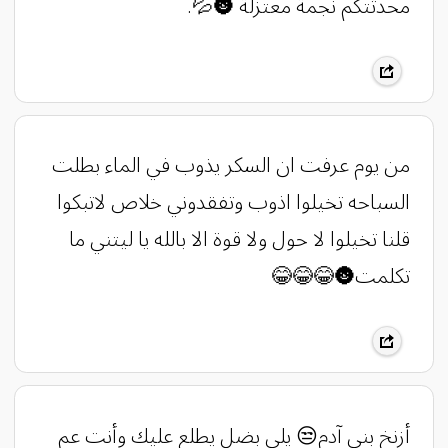
محدثتكم نجمة معتزلة 🌚💦.
من يوم عرفت ان السكر يذوب في الماء بطلت
السباحه تخيلوا اذوب وتفقدوني خلاص لاتبكوا
قلنا تخيلوا لا حول ولا قوة الا بالله يا ليتني ما
تكلمت🌚😂😂😂
أزنخ بني آدم😒 يلي بضل يطلع عليك وأنت عم