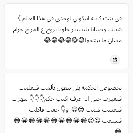
في بنت كاتبه اتركوني لوحدي في هذا العالم 》
شباب وصبايا بليييييز خلونا نروح ع المريخ حرام
مشان ما نزعجها😅😅😁😂😁😂
بخصوص الحكمه يلي بتقول تألمت فتعلمت
فتغيرت حتى انا اعرف اكتب حكم👇👇👇 سهرت
فنعست فنمت 😊😊 او👇 جعت فاكلت
فشبعت 😉😉😂😂😂😂😂😂😂😂😂😂
😂