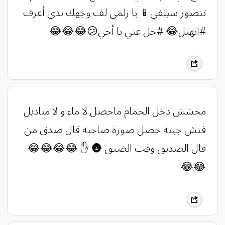
تتصور سيلفي📱 يا زلمي لف وجهك بدي أعرف
#انهبل😂 #حل عني يا أخي😕😂😂😂
محشش دخل الحمام ماحصل ﻻ ماء و ﻻ مناديل
فتش جيبه حصل صورة صاحبه قال صدق من
قال الصديق وقت الضيق 🌚 ✋ 😂😂😂😂
😂😂