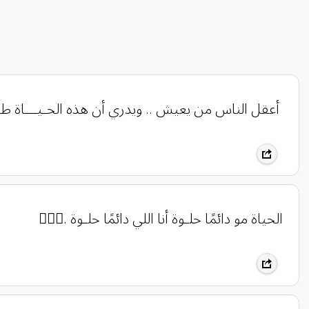
‏ أعقل الناس من يعيش .. ويدري أن هذه الحـيـــاة طي
الحياة مو دائمًا حلـوة أنا اللي دائمًا حلـوة .💆🏻‍♀️