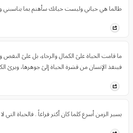
طالما هي حياتي وليست حياتك سأهتم بما يناسبني ول
‏ما قامت الحياة علىٰ الكمال والرخاء، بل علىٰ النق
فينفذ الإنسان من قشرة الحياة إلىٰ جوهرها، ويرىٰ ال
يسير الزمن أسرع كلما كان أكثر فراغاً . فالحياة الت