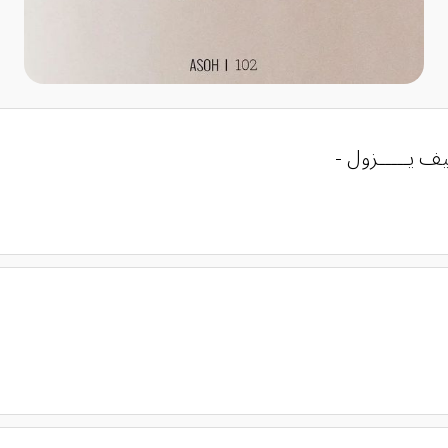
ف يـــــزول -