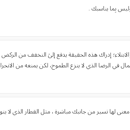
يس بِما يناسبك .
ص والابتلاء؛ إدراك هذه الحقيقة يدفع إلىٰ التخفف من ال
كمال في الرضا الذي لا ينزع الطموح، لكن يمنعه من الانحر
ي ﻻ معنى لها تسير من جانبك مباشرة ، مثل القطار الذي ﻻ 