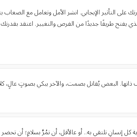
ك على التأثير الإيجابي. انشر الأمل وتعامل مع الصعاب بث
لذي يفتح طريقًا جديدًا من الفرص والتغيير. اعتقد بقدرت
ف ذاتها. البعض يُقاتل بصمت، والآخر يبكي بصوتٍ عالٍ، كلا
 كل إنسانٍ تلتقي به.. أو عالأقل، أن تمُرَّ بسلامٍ؛ أن تحضر