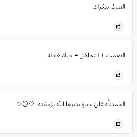
القلبُ بذِكراك
الصمت + التجاهل = حياة هادئة .
الحَمدللّٰه عَلىٰ حياةٍ يديرها اللّٰه بِرَحمَتِهِ. 🤍🪞✨