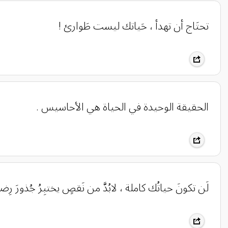
تحتَاج أن تهدأ ، حَياتك ليست طَوارئ !
الحقيقة الوحيدة في الحياة هي الأحاسيس .
لَن تكونَ حياتُك كاملة ، لابُدَّ من نَقصٍ يختبِرُ جُذورَ رِ