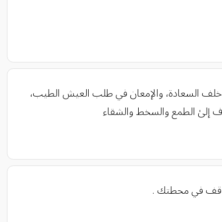
ركض خلف السعادة، والإمعان في طلب العيش الطيب،
اف إلىٰ الطمع والسخط والشقاء
يتوقف في محطتك .