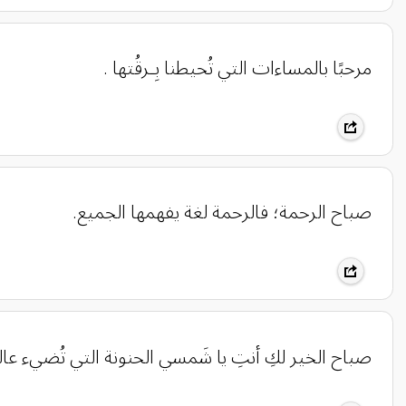
مرحبًا بالمساءات التي تُحيطنا بِـرقُتها .
صباح الرحمة؛ فالرحمة لغة يفهمها الجميع.
صباح الخير لكِ أنتِ يا شَمسي الحنونة التي تُضيء عا