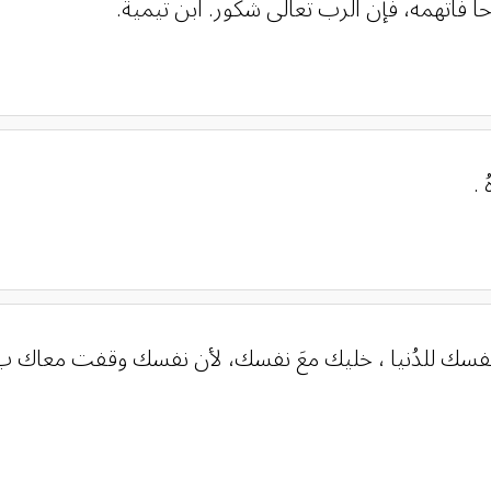
حا فاتهمه، فإن الرب تعالى شكور. ابن تيمية.
 .
سلم نفسك للدُنيا ، خليك معَ نفسك، لأن نفسك وقفت معاك 