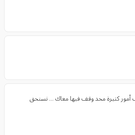
ب أمور كثيرة محد وقف فيها معاك ... تستحق