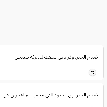
صَباح الخير، وفر بريق سيفك لمعركة تستحق.
صَباح الخير ، إن الحدود التي نضعها مع الآخرين هي ب