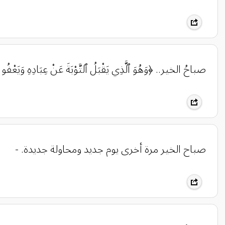
صباحُ الخير.. ﴿وَهُوَ ٱلَّذِي يَقْبَلُ ٱلتَّوْبَةَ عَنْ عِبَادِهِ وَيَعْفُو
صباح الخير مرة أخرى يوم جديد ومحاولة جديدة. -