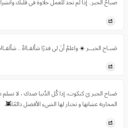
صباحُ الخير.. إذا لم تجد للعمل حلاوة في قلبك وانشرا
صَبـاح الخيــر ☀️ واعلمُ أنَ لي قدرًا سَألقـااهُ .. سَألقـااهُ
صَباح الخير يَ كتكوت، إذا كُل الدُنيا ضدك ، لا ت
المحاربة عشانها و تختار لها الشيء الأفضل دائمًا👾.